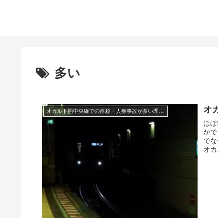
多い
オ
オカルト的中央線での自殺・人身事故が多い理由は？
ほぼ
かで
でな
オカ