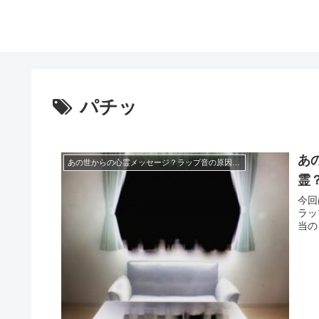
パチッ
あ
あの世からの心霊メッセージ？ラップ音の原因は生霊？
霊
今回
ラッ
当の